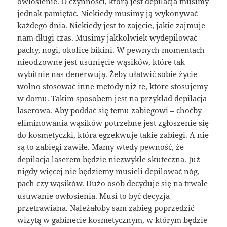
owłosienie. O czynności, którą jest depilacja musimy
jednak pamiętać. Niekiedy musimy ją wykonywać
każdego dnia. Niekiedy jest to zajęcie, jakie zajmuje
nam długi czas. Musimy jakkolwiek wydepilować
pachy, nogi, okolice bikini. W pewnych momentach
nieodzowne jest usunięcie wąsików, które tak
wybitnie nas denerwują. Żeby ułatwić sobie życie
wolno stosować inne metody niż te, które stosujemy
w domu. Takim sposobem jest na przykład depilacja
laserowa. Aby poddać się temu zabiegowi – choćby
eliminowania wąsików potrzebne jest zgłoszenie się
do kosmetyczki, która egzekwuje takie zabiegi. A nie
są to zabiegi zawiłe. Mamy wtedy pewność, że
depilacja laserem będzie niezwykle skuteczna. Już
nigdy więcej nie będziemy musieli depilować nóg,
pach czy wąsików. Dużo osób decyduje się na trwałe
usuwanie owłosienia. Musi to być decyzja
przetrawiana. Należałoby sam zabieg poprzedzić
wizytą w gabinecie kosmetycznym, w którym będzie