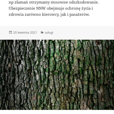
np złamań otrzymamy stosowne odszkodowanie.
Ubezpieczenie NNW obejmuje ochronę życia i
zdrowia zarówno kierowcy, jak i pasażerów.
Data
Kategorie
20 kwietnia 2021
usługi
publikacji