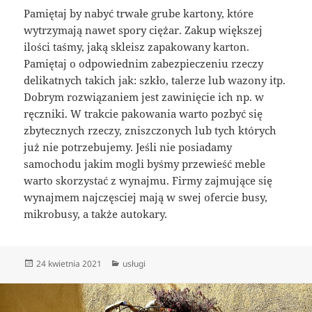
Pamiętaj by nabyć trwałe grube kartony, które
wytrzymają nawet spory ciężar. Zakup większej
ilości taśmy, jaką skleisz zapakowany karton.
Pamiętaj o odpowiednim zabezpieczeniu rzeczy
delikatnych takich jak: szkło, talerze lub wazony itp.
Dobrym rozwiązaniem jest zawinięcie ich np. w
ręczniki. W trakcie pakowania warto pozbyć się
zbytecznych rzeczy, zniszczonych lub tych których
już nie potrzebujemy. Jeśli nie posiadamy
samochodu jakim mogli byśmy przewieść meble
warto skorzystać z wynajmu. Firmy zajmujące się
wynajmem najczęsciej mają w swej ofercie busy,
mikrobusy, a także autokary.
Data
Kategorie
24 kwietnia 2021
usługi
publikacji