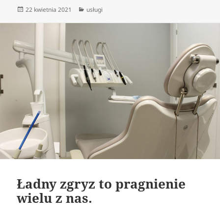
Data
Kategorie
22 kwietnia 2021
usługi
publikacji
Ładny zgryz to pragnienie
wielu z nas.