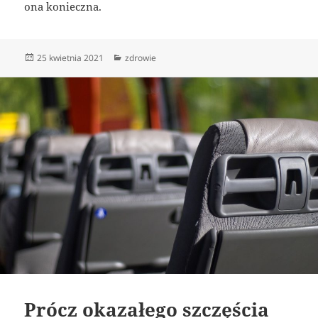
ona konieczna.
Data
Kategorie
25 kwietnia 2021
zdrowie
publikacji
Prócz okazałego szczęścia