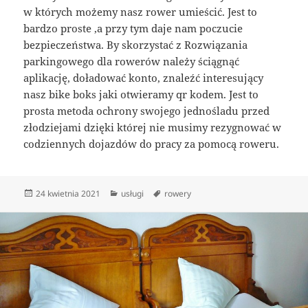
w których możemy nasz rower umieścić. Jest to
bardzo proste ,a przy tym daje nam poczucie
bezpieczeństwa. By skorzystać z Rozwiązania
parkingowego dla rowerów należy ściągnąć
aplikację, doładować konto, znaleźć interesujący
nasz bike boks jaki otwieramy qr kodem. Jest to
prosta metoda ochrony swojego jednośladu przed
złodziejami dzięki której nie musimy rezygnować w
codziennych dojazdów do pracy za pomocą roweru.
Data
Kategorie
Tagi
24 kwietnia 2021
usługi
rowery
publikacji