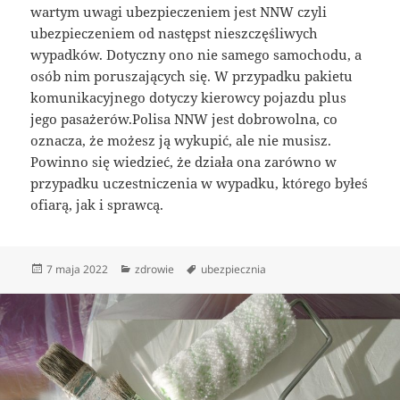
wartym uwagi ubezpieczeniem jest NNW czyli
ubezpieczeniem od następst nieszczęśliwych
wypadków. Dotyczny ono nie samego samochodu, a
osób nim poruszających się. W przypadku pakietu
komunikacyjnego dotyczy kierowcy pojazdu plus
jego pasażerów.Polisa NNW jest dobrowolna, co
oznacza, że możesz ją wykupić, ale nie musisz.
Powinno się wiedzieć, że działa ona zarówno w
przypadku uczestniczenia w wypadku, którego byłeś
ofiarą, jak i sprawcą.
Data
Kategorie
Tagi
7 maja 2022
zdrowie
ubezpiecznia
publikacji