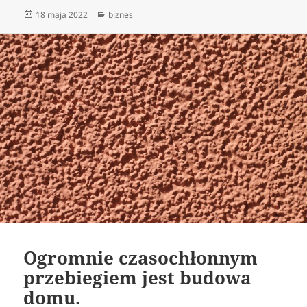
Data
Kategorie
18 maja 2022
biznes
publikacji
Ogromnie czasochłonnym
przebiegiem jest budowa
domu.