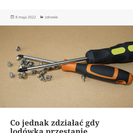
Data
Kategorie
8 maja 2022
zdrowie
publikacji
Co jednak zdziałać gdy
lodówka przestanie