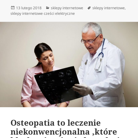
Data
Kategorie
Tagi
13 lutego 2018
sklepy internetowe
sklepy internetowe
,
publikacji
sklepy internetowe cześci elektryczne
Osteopatia to leczenie
niekonwencjonalna ,które