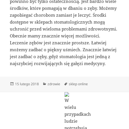
powinno być tylko ostatecznością. Jest bardzo wiele
środków, które pomagają w dbaniu o zęby. Możemy
zapobiegać chorobom zamiast je leczyć. Środki
dostępne w sklepach stomatologicznych mogą
uchronić przed wieloma problemami zdrowotnymi.
Obecnie mamy znacznie więcej możliwości.
Leczenie zębów jest znacznie prostsze. Łatwiej
możemy zadbać o piękny uśmiech. Znacznie łatwiej
jest zadbać o zęby, gdyż stomatologia jest jedną z
najszybciej rozwijających się gałęzi medycyny.
Data
Kategorie
Tagi
15 lutego 2018
zdrowie
sklep online
publikacji