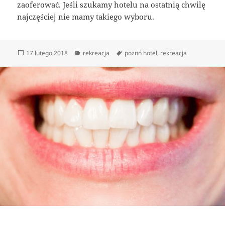
zaoferować. Jeśli szukamy hotelu na ostatnią chwilę
najczęściej nie mamy takiego wyboru.
Data
Kategorie
Tagi
17 lutego 2018
rekreacja
poznń hotel
,
rekreacja
publikacji