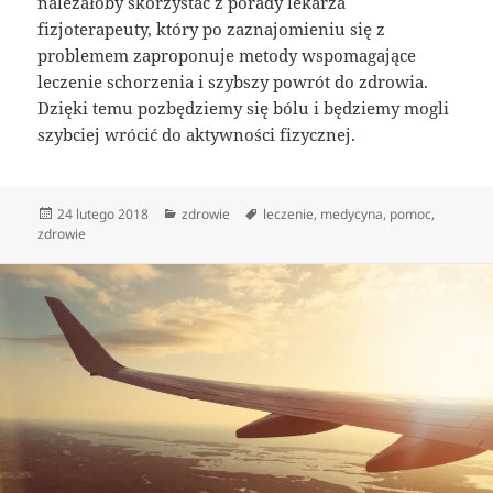
należałoby skorzystać z porady lekarza
fizjoterapeuty, który po zaznajomieniu się z
problemem zaproponuje metody wspomagające
leczenie schorzenia i szybszy powrót do zdrowia.
Dzięki temu pozbędziemy się bólu i będziemy mogli
szybciej wrócić do aktywności fizycznej.
Data
Kategorie
Tagi
24 lutego 2018
zdrowie
leczenie
,
medycyna
,
pomoc
,
publikacji
zdrowie